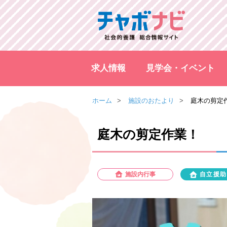
求人情報
見学会・イベント
ホーム
施設のおたより
庭木の剪定
庭木の剪定作業！
施設内行事
自立援助