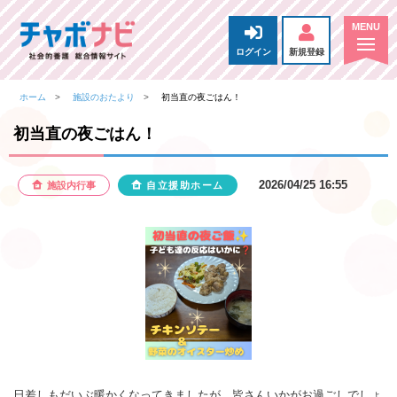
ログイン
新規登録
ホーム
施設のおたより
初当直の夜ごはん！
初当直の夜ごはん！
2026/04/25 16:55
施設内行事
自立援助ホーム
日差しもだいぶ暖かくなってきましたが、皆さんいかがお過ごしでしょ