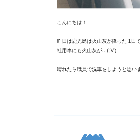
こんにちは！
昨日は鹿児島は火山灰が降った 1日
社用車にも火山灰が…(;'∀')
晴れたら職員で洗車をしようと思い