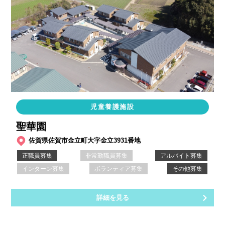
児童養護施設
聖華園
佐賀県佐賀市金立町大字金立3931番地
正職員募集
非常勤職員募集
アルバイト募集
インターン募集
ボランティア募集
その他募集
詳細を見る