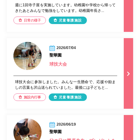
週に1回寺子屋を実施しています。幼稚園や学校から帰って
きたあとみんなで勉強をしています。幼稚園年長さ...
日常の様子
児童養護施設
2026/07/04
聖華園
球技大会
球技大会に参加しました。みんな一生懸命で、応援や励ま
しの言葉も沢山送られていました。最後には子どもと...
施設内行事
児童養護施設
2026/06/19
聖華園