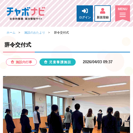
ログイン
新規登録
ホーム
施設のおたより
辞令交付式
辞令交付式
2026/04/03 09:37
施設内行事
児童養護施設