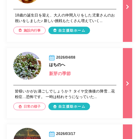
18歳の誕生日を迎え、大人の仲間入りをした児童さんのお
祝いをしました♪︎ 新しい挑戦もたくさん増えていく...
施設内行事
自立援助ホーム
2026/04/08
はちのへ
新芽の季節
⁡皆様いかがお過ごしでしょうか？ タイヤ交換後の降雪…花
粉症…恐怖です。 一時は枯れそうになっていた...
日常の様子
自立援助ホーム
2026/03/17