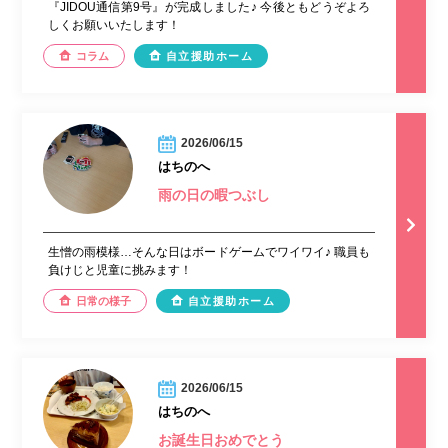
『JIDOU通信第9号』が完成しました♪ 今後ともどうぞよろ
しくお願いいたします！
コラム
自立援助ホーム
2026/06/15
はちのへ
雨の日の暇つぶし
生憎の雨模様…そんな日はボードゲームでワイワイ♪︎ 職員も
負けじと児童に挑みます！
日常の様子
自立援助ホーム
2026/06/15
はちのへ
お誕生日おめでとう