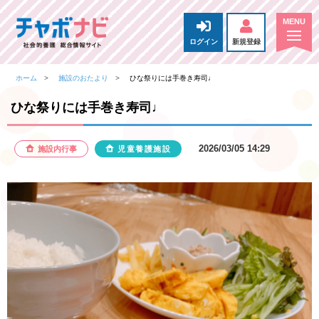
ログイン
新規登録
ホーム
施設のおたより
ひな祭りには手巻き寿司♩
ひな祭りには手巻き寿司♩
2026/03/05 14:29
施設内行事
児童養護施設