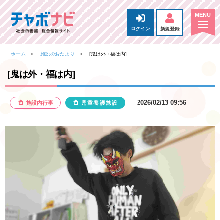
ログイン
新規登録
ホーム
施設のおたより
[鬼は外・福は内]
[鬼は外・福は内]
2026/02/13 09:56
施設内行事
児童養護施設