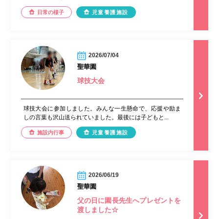
日常の様子
児童養護施設
2026/07/04
聖華園
球技大会
球技大会に参加しました。みんな一生懸命で、応援や励ま
しの言葉も沢山送られていました。最後には子どもと...
施設内行事
児童養護施設
2026/06/19
聖華園
父の日に園長先生へプレゼントを
渡しました☆