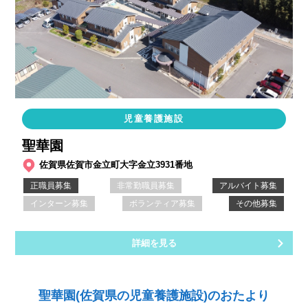
児童養護施設
聖華園
佐賀県佐賀市金立町大字金立3931番地
正職員募集
非常勤職員募集
アルバイト募集
インターン募集
ボランティア募集
その他募集
詳細を見る
聖華園(佐賀県の児童養護施設)のおたより