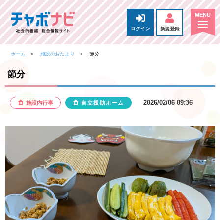
ログイン
新規登録
ホーム
施設のおたより
節分
節分
2026/02/06 09:36
施設内行事
自立援助ホーム