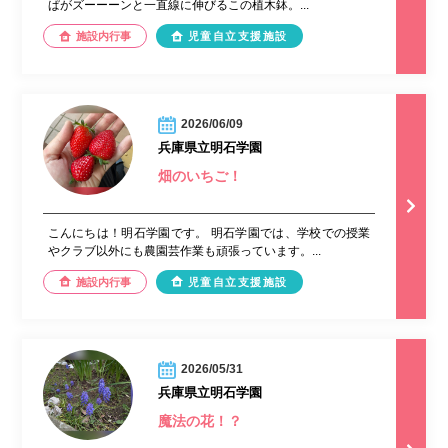
ぱがズーーーンと一直線に伸びるこの植木鉢。...
施設内行事
児童自立支援施設
2026/06/09
兵庫県立明石学園
畑のいちご！
こんにちは！明石学園です。 明石学園では、学校での授業
やクラブ以外にも農園芸作業も頑張っています。...
施設内行事
児童自立支援施設
2026/05/31
兵庫県立明石学園
魔法の花！？