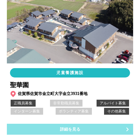
児童養護施設
聖華園
佐賀県佐賀市金立町大字金立3931番地
正職員募集
非常勤職員募集
アルバイト募集
インターン募集
ボランティア募集
その他募集
詳細を見る