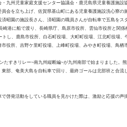
会・九州児童家庭支援センター協議会・鹿児島県児童養護施設
委員会を立ち上げ、佐賀県基山町にある児童養護施設洗心寮の
設済昭園の施設長さん、済昭園の職員さんが自転車で五島をス
は長崎港に船で渡り、長崎県庁、島原市役所、雲仙市役所と関係
タートし、鹿島市役所、白石町役場、大町町役場、江北町役場、
埼市役所、吉野ケ里町役場、上峰町役場、みやき町役場、鳥栖
ジリボンたすきリレー~南九州縦断編~が九州南部で始まりました
、東部、奄美大島を自転車で回り、最終ゴールは北部班と合流し
車で啓発活動をしている職員を見かけた際は、激励と応援の声