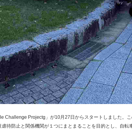
le Challenge Projectg」が10月27日からスタートし
童虐待防止と関係機関が１つにまとまることを目的とし、自転