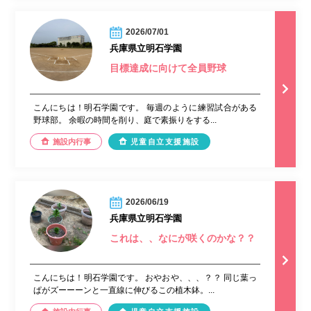
2026/07/01
兵庫県立明石学園
目標達成に向けて全員野球
こんにちは！明石学園です。 毎週のように練習試合がある
野球部。 余暇の時間を削り、庭で素振りをする...
施設内行事
児童自立支援施設
2026/06/19
兵庫県立明石学園
これは、、なにが咲くのかな？？
こんにちは！明石学園です。 おやおや、、、？？ 同じ葉っ
ぱがズーーーンと一直線に伸びるこの植木鉢。...