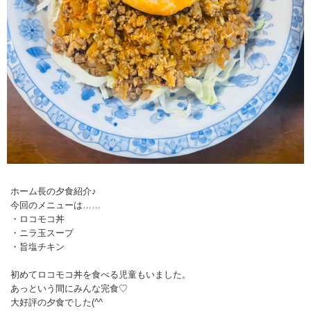
ホーム長の夕食紹介♪
今回のメニューは……
・ロコモコ丼
・ニラ玉スープ
・旨塩チキン
初めてロコモコ丼を食べる児童もいました。
あっという間にみんな完食♡
大好評の夕食でした(^^