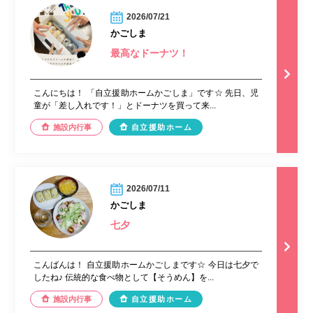
2026/07/21
かごしま
最高なドーナツ！
こんにちは！ 「自立援助ホームかごしま」です☆ 先日、児
童が「差し入れです！」とドーナツを買って来...
施設内行事
自立援助ホーム
2026/07/11
かごしま
七夕
こんばんは！ 自立援助ホームかごしまです☆ 今日は七夕で
したね♪ 伝統的な食べ物として【そうめん】を...
施設内行事
自立援助ホーム