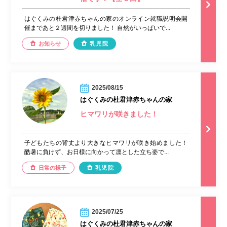
はぐくみの杜君津赤ちゃんの家のオンライン就職説明会開
催まであと２週間を切りました！ 自然がいっぱいで...
お知らせ
乳児院
2025/08/15
はぐくみの杜君津赤ちゃんの家
ヒマワリが咲きました！
子どもたちの背丈より大きなヒマワリが咲き始めました！
酷暑に負けず、お日様に向かって凛とした立ち姿で...
日常の様子
乳児院
2025/07/25
はぐくみの杜君津赤ちゃんの家