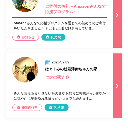
ご寄付のお礼～Amazonみんなで
応援プログラム～
Amazonみんなで応援プログラムを通じての初めてのご寄付
をいただきました！ もともと1冊だけ所有していま...
お知らせ
乳児院
2025/07/09
はぐくみの杜君津赤ちゃんの家
七夕の夜☆彡
みんな普段あまり見ない笹の葉やお飾りに興味津々♪ 健やか
に穏やかに笑顔溢れる日々がいつまでも続きます...
施設内行事
乳児院