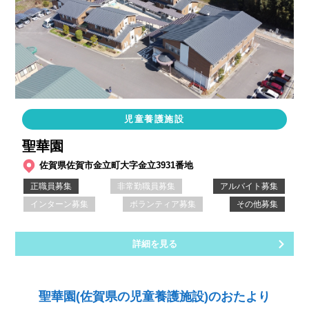
児童養護施設
聖華園
佐賀県佐賀市金立町大字金立3931番地
正職員募集
非常勤職員募集
アルバイト募集
インターン募集
ボランティア募集
その他募集
詳細を見る
聖華園(佐賀県の児童養護施設)のおたより