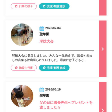
日常の様子
児童養護施設
2026/07/04
聖華園
球技大会
球技大会に参加しました。みんな一生懸命で、応援や励ま
しの言葉も沢山送られていました。最後には子どもと...
施設内行事
児童養護施設
2026/06/19
聖華園
父の日に園長先生へプレゼントを
渡しました☆