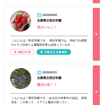
2026/06/09
兵庫県立明石学園
畑のいちご！
こんにちは！明石学園です。 明石学園では、学校での授業
やクラブ以外にも農園芸作業も頑張っています。...
施設内行事
児童自立支援施設
2026/05/31
兵庫県立明石学園
魔法の花！？
こんにちは！明石学園です。 ある日の作業中の会話。 保母
先生「この花って、メアリと魔女の花ってい...