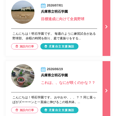
2026/07/01
兵庫県立明石学園
目標達成に向けて全員野球
こんにちは！明石学園です。 毎週のように練習試合がある
野球部。 余暇の時間を削り、庭で素振りをする...
施設内行事
児童自立支援施設
2026/06/19
兵庫県立明石学園
これは、、なにが咲くのかな？？
こんにちは！明石学園です。 おやおや、、、？？ 同じ葉っ
ぱがズーーーンと一直線に伸びるこの植木鉢。...
施設内行事
児童自立支援施設