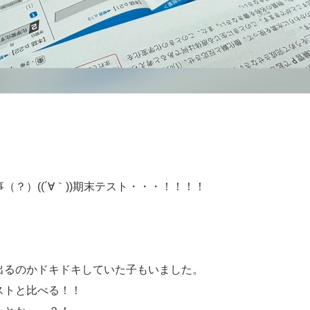
？）((´∀｀))期末テスト・・・！！！！
出るのかドキドキしていた子もいました。
ストと比べる！！