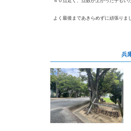
４０点近く、点数が上がった子もい
よく最後まであきらめずに頑張りま
兵