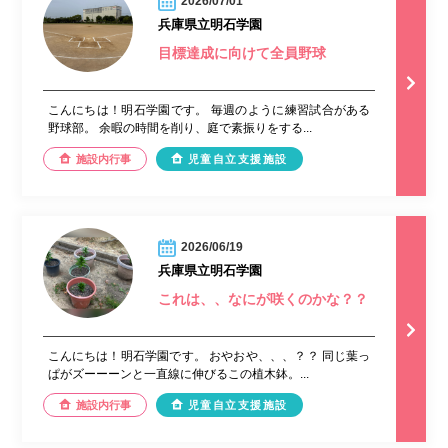
2026/07/01
兵庫県立明石学園
目標達成に向けて全員野球
こんにちは！明石学園です。 毎週のように練習試合がある
野球部。 余暇の時間を削り、庭で素振りをする...
施設内行事
児童自立支援施設
2026/06/19
兵庫県立明石学園
これは、、なにが咲くのかな？？
こんにちは！明石学園です。 おやおや、、、？？ 同じ葉っ
ぱがズーーーンと一直線に伸びるこの植木鉢。...
施設内行事
児童自立支援施設