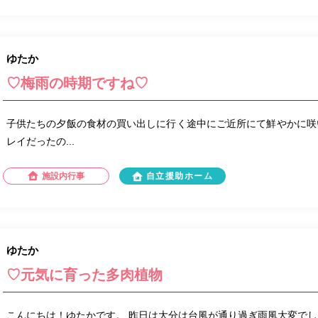
ゆたか
♡梅雨の時期ですね♡
子供たちの夕飯の食材の買い出しに行く途中にご近所にて鮮やかに咲
レイだったの...
施設内行事
自立援助ホーム
ゆたか
♡元気に育った多肉植物
こんにちは！ゆたかです。 昨日は大分は台風が通り過ぎ雨風大変でし