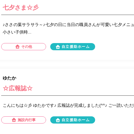
七夕さま☆彡
♪ささの葉サラサラ～♪七夕の日に当日の職員さんが可愛い七夕メニュー
小さい子供時...
その他
自立援助ホーム
ゆたか
☆広報誌☆
こんにちは☆彡 ゆたかです♪ 広報誌が完成しました(^^♪ ご一読いただけ
施設内行事
自立援助ホーム