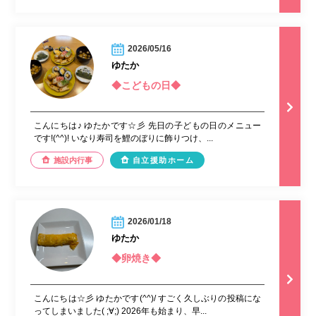
2026/05/16
ゆたか
◆こどもの日◆
こんにちは♪ ゆたかです☆彡 先日の子どもの日のメニュー
です!(^^)! いなり寿司を鯉のぼりに飾りつけ、...
施設内行事
自立援助ホーム
2026/01/18
ゆたか
◆卵焼き◆
こんにちは☆彡 ゆたかです(^^)/ すごく久しぶりの投稿にな
ってしまいました( ;∀;) 2026年も始まり、早...