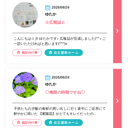
2026/06/24
ゆたか
☆広報誌☆
こんにちは☆彡 ゆたかです♪ 広報誌が完成しました(^^♪ ご
一読いただければと思います(*^^)v
施設内行事
自立援助ホーム
2026/06/24
ゆたか
♡梅雨の時期ですね♡
子供たちの夕飯の食材の買い出しに行く途中にご近所にて
鮮やかに咲いた 【紫陽花】がとてもキレイだったの...
施設内行事
自立援助ホーム