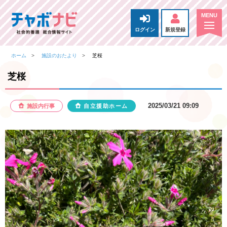
ログイン
新規登録
ホーム
施設のおたより
芝桜
芝桜
2025/03/21 09:09
施設内行事
自立援助ホーム