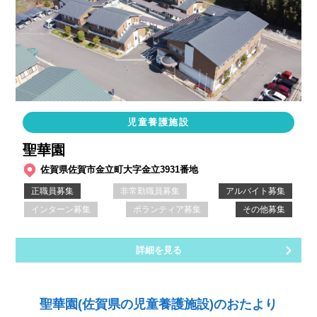
児童養護施設
聖華園
佐賀県佐賀市金立町大字金立3931番地
正職員募集
非常勤職員募集
アルバイト募集
インターン募集
ボランティア募集
その他募集
詳細を見る
聖華園(佐賀県の児童養護施設)のおたより