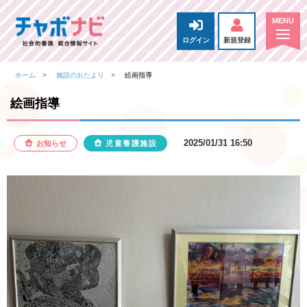
ログイン
新規登録
ホーム
施設のおたより
絵画指導
絵画指導
2025/01/31 16:50
お知らせ
児童養護施設