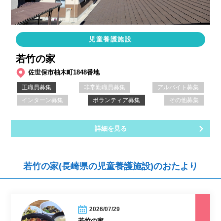
児童養護施設
若竹の家
佐世保市柚木町1848番地
正職員募集
非常勤職員募集
アルバイト募集
インターン募集
ボランティア募集
その他募集
詳細を見る
若竹の家(長崎県の児童養護施設)のおたより
2026/07/29
若竹の家