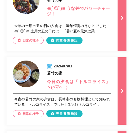
∈(ﾟ◎ﾟ)∋ うな丼でパワーチャー
ジ！
今年の土用の丑の日の夕食は、毎年恒例のうな丼でした！
∈(ﾟ◎ﾟ)∋ 土用の丑の日には、「暑い夏を元気に乗...
日常の様子
児童養護施設
2026/07/03
若竹の家
今日の夕食は「トルコライス」
ヽ(^▽^ゞ）
今夜の若竹の家の夕食は、長崎市の名物料理として知られ
ている「トルコライス」でした！(≧▽≦) トルコライ...
日常の様子
児童養護施設