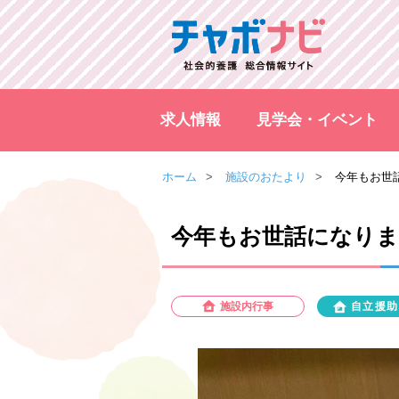
求人情報
見学会・イベント
ホーム
施設のおたより
今年もお世
今年もお世話になり
施設内行事
自立援助