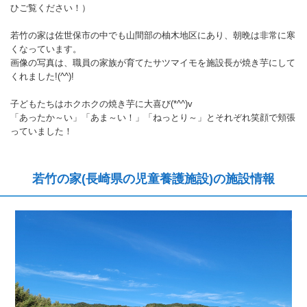
ひご覧ください！）
若竹の家は佐世保市の中でも山間部の柚木地区にあり、朝晩は非常に寒
くなっています。
画像の写真は、職員の家族が育てたサツマイモを施設長が焼き芋にして
くれました!(^^)!
子どもたちはホクホクの焼き芋に大喜び(*^^)v
「あったか～い」「あま～い！」「ねっとり～」とそれぞれ笑顔で頬張
っていました！
若竹の家(長崎県の児童養護施設)の施設情報