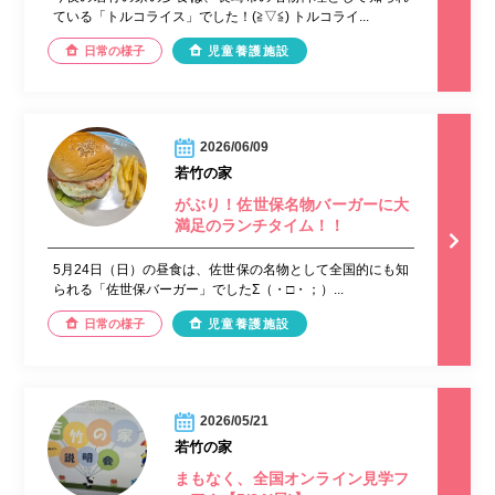
ている「トルコライス」でした！(≧▽≦) トルコライ...
日常の様子
児童養護施設
2026/06/09
若竹の家
がぶり！佐世保名物バーガーに大
満足のランチタイム！！
5月24日（日）の昼食は、佐世保の名物として全国的にも知
られる「佐世保バーガー」でしたΣ（・□・；）...
日常の様子
児童養護施設
2026/05/21
若竹の家
まもなく、全国オンライン見学フ