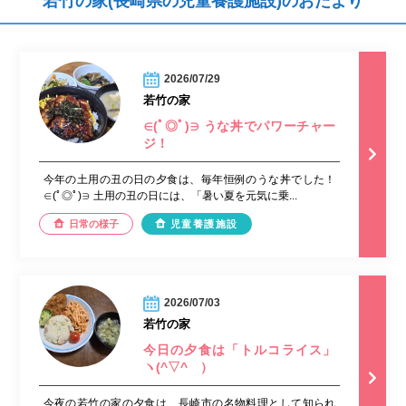
若竹の家(長崎県の児童養護施設)のおたより
2026/07/29
若竹の家
∈(ﾟ◎ﾟ)∋ うな丼でパワーチャー
ジ！
今年の土用の丑の日の夕食は、毎年恒例のうな丼でした！
∈(ﾟ◎ﾟ)∋ 土用の丑の日には、「暑い夏を元気に乗...
日常の様子
児童養護施設
2026/07/03
若竹の家
今日の夕食は「トルコライス」
ヽ(^▽^ゞ）
今夜の若竹の家の夕食は、長崎市の名物料理として知られ