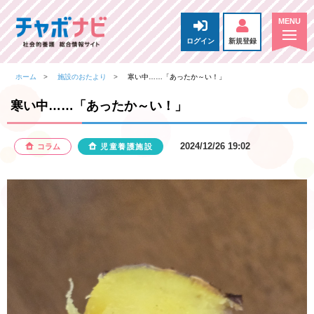
ログイン
新規登録
ホーム
施設のおたより
寒い中……「あったか～い！」
寒い中……「あったか～い！」
2024/12/26 19:02
コラム
児童養護施設