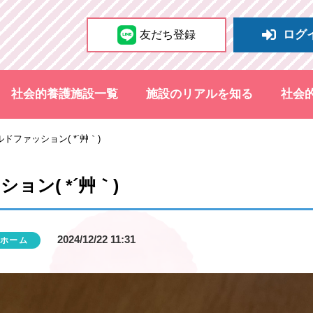
ログ
友だち登録
社会的養護施設一覧
施設のリアルを知る
社会
ドファッション( *´艸｀)
ン( *´艸｀)
2024/12/22 11:31
ホーム