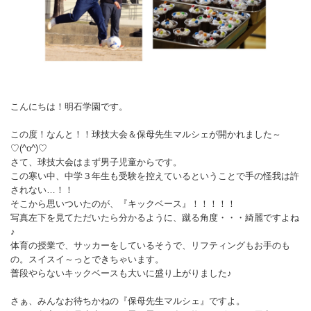
こんにちは！明石学園です。
この度！なんと！！球技大会＆保母先生マルシェが開かれました～
♡(^o^)♡
さて、球技大会はまず男子児童からです。
この寒い中、中学３年生も受験を控えているということで手の怪我は許
されない…！！
そこから思いついたのが、『キックベース』！！！！！
写真左下を見てただいたら分かるように、蹴る角度・・・綺麗ですよね
♪
体育の授業で、サッカーをしているそうで、リフティングもお手のも
の。スイスイ～っとできちゃいます。
普段やらないキックベースも大いに盛り上がりました♪
さぁ、みんなお待ちかねの『保母先生マルシェ』ですよ。