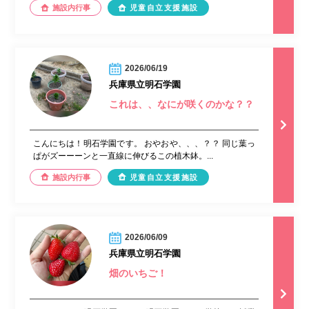
施設内行事
児童自立支援施設
2026/06/19
兵庫県立明石学園
これは、、なにが咲くのかな？？
こんにちは！明石学園です。 おやおや、、、？？ 同じ葉っ
ぱがズーーーンと一直線に伸びるこの植木鉢。...
施設内行事
児童自立支援施設
2026/06/09
兵庫県立明石学園
畑のいちご！