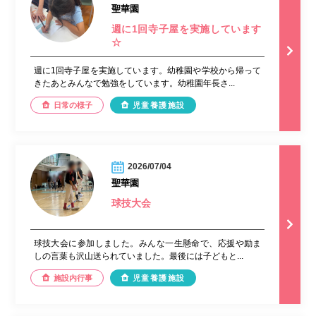
聖華園
週に1回寺子屋を実施しています
☆
週に1回寺子屋を実施しています。幼稚園や学校から帰って
きたあとみんなで勉強をしています。幼稚園年長さ...
日常の様子
児童養護施設
2026/07/04
聖華園
球技大会
球技大会に参加しました。みんな一生懸命で、応援や励ま
しの言葉も沢山送られていました。最後には子どもと...
施設内行事
児童養護施設