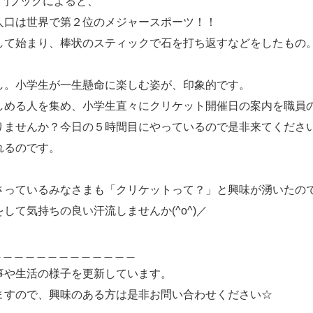
et」の入門ブックによると、
人口は世界で第２位のメジャースポーツ！！
して始まり、棒状のスティックで石を打ち返すなどをしたもの
し。小学生が一生懸命に楽しむ姿が、印象的です。
しめる人を集め、小学生直々にクリケット開催日の案内を職員
せんか？今日の５時間目にやっているので是非来てください(*'
れるのです。
さっているみなさまも「クリケットって？」と興味が湧いたので
して気持ちの良い汗流しませんか(^o^)／
＿＿＿＿＿＿＿＿＿＿＿＿＿
事や生活の様子を更新しています。
ますので、興味のある方は是非お問い合わせください☆