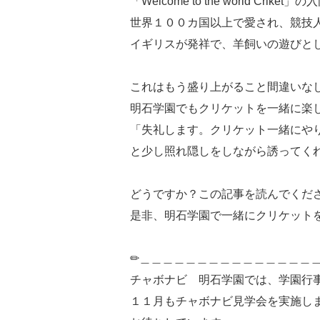
「Welcome to the world Crik
世界１００カ国以上で愛され、競技
イギリスが発祥で、羊飼いの遊びと
これはもう盛り上がること間違いな
明石学園でもクリケットを一緒に楽
「失礼します。クリケット一緒にやりま
と少し照れ隠しをしながら誘ってく
どうですか？この記事を読んでくだ
是非、明石学園で一緒にクリケットを
✏＿＿＿＿＿＿＿＿＿＿＿＿＿＿＿
チャボナビ 明石学園では、学園行
１１月もチャボナビ見学会を実施し