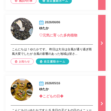
施設内行事
自立援助ホーム
2026/06/06
ゆたか
♡元気に育った多肉植物
こんにちは！ゆたかです。 昨日は大分は台風が通り過ぎ雨
風大変でしたが 台風の影響のあった地域は皆さ...
お知らせ
自立援助ホーム
2026/05/16
ゆたか
◆こどもの日◆
こんにちは♪ ゆたかです☆彡 先日の子どもの日のメニュー