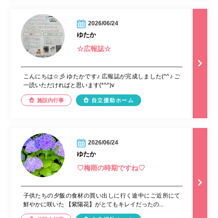
2026/06/24
ゆたか
☆広報誌☆
こんにちは☆彡 ゆたかです♪ 広報誌が完成しました(^^♪ ご
一読いただければと思います(*^^)v
施設内行事
自立援助ホーム
2026/06/24
ゆたか
♡梅雨の時期ですね♡
子供たちの夕飯の食材の買い出しに行く途中にご近所にて
鮮やかに咲いた 【紫陽花】がとてもキレイだったの...