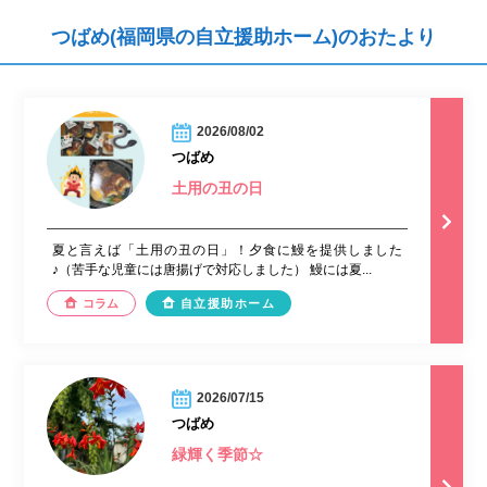
つばめ(福岡県の自立援助ホーム)のおたより
2026/08/02
つばめ
土用の丑の日
夏と言えば「土用の丑の日」！夕食に鰻を提供しました
♪（苦手な児童には唐揚げで対応しました） 鰻には夏...
コラム
自立援助ホーム
2026/07/15
つばめ
緑輝く季節☆