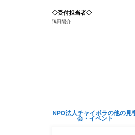
◇受付担当者◇
鴇田陽介
NPO法人チャイボラの他の見
会・イベント