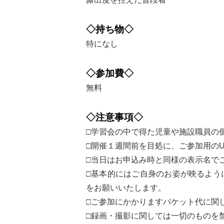
◇持ち物◇
特になし
◇参加費◇
無料
◇注意事項◇
□学習会の中で得た児童や施設職員の
□開催１週間前を目処に、ご参加用の
□当日はお申込み時と同様の表示名で
□基本的にはご自身のお姿が映るよう
をお願いいたします。
□ご参加にかかりますパケット代に関
□録画・撮影に関しては一切のものを