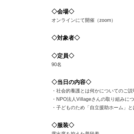
◇会場◇
オンラインにて開催（zoom）
◇対象者◇
◇定員◇
90名
◇当日の内容◇
・社会的養護とは何かについてのご説
・NPO法人Villageさんの取り組みに
・子どものため「自立援助ホーム」と
◇服装◇
露出度を控えた普段着