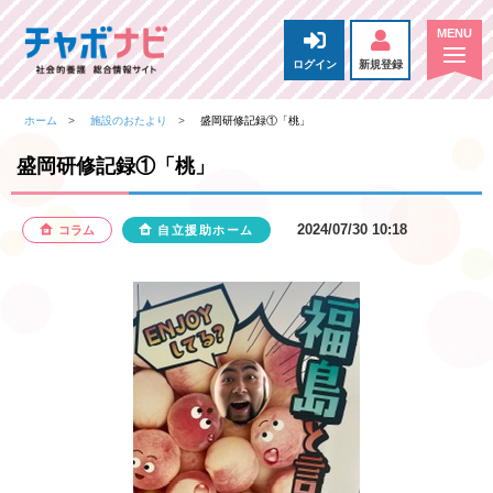
ログイン
新規登録
ホーム
施設のおたより
盛岡研修記録①「桃」
盛岡研修記録①「桃」
2024/07/30 10:18
コラム
自立援助ホーム