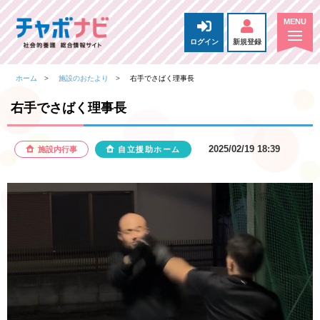
ログイン
新規登録
ホーム
施設のおたより
右手でさばく理事長
右手でさばく理事長
2025/02/19 18:39
施設内行事
自立援助ホーム