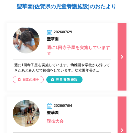
聖華園(佐賀県の児童養護施設)のおたより
2026/07/29
聖華園
週に1回寺子屋を実施しています
☆
週に1回寺子屋を実施しています。幼稚園や学校から帰って
きたあとみんなで勉強をしています。幼稚園年長さ...
日常の様子
児童養護施設
2026/07/04
聖華園
球技大会