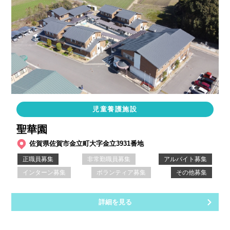
児童養護施設
聖華園
佐賀県佐賀市金立町大字金立3931番地
正職員募集
非常勤職員募集
アルバイト募集
インターン募集
ボランティア募集
その他募集
詳細を見る