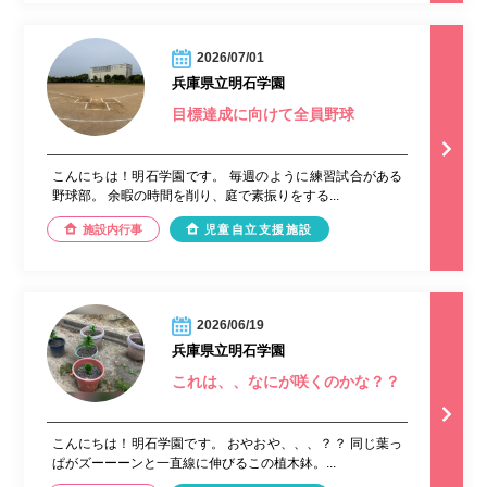
2026/07/01
兵庫県立明石学園
目標達成に向けて全員野球
こんにちは！明石学園です。 毎週のように練習試合がある
野球部。 余暇の時間を削り、庭で素振りをする...
施設内行事
児童自立支援施設
2026/06/19
兵庫県立明石学園
これは、、なにが咲くのかな？？
こんにちは！明石学園です。 おやおや、、、？？ 同じ葉っ
ぱがズーーーンと一直線に伸びるこの植木鉢。...