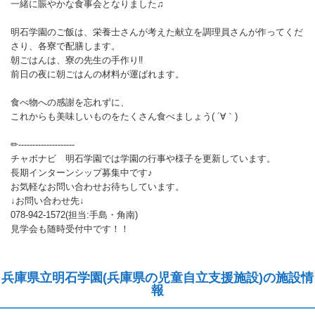
一緒に賑やかな食事会となりました♫
明石学園のご飯は、栄養士さんが考えた献立を調理員さんが作ってくだ
さり、各寮で配膳します。
朝ごはんは、寮の先生の手作り‼️
前日の夜に朝ごはんの材料が運ばれます。
食べ物への感謝を忘れずに、
これからも美味しいものをたくさん食べましょう( ´∀｀)
✏︎--------------------
チャボナビ 明石学園では学園の行事や様子を更新しています。
長期インターンシップ募集中です♪
お気軽なお問い合わせお待ちしています。
↓お問い合わせ先↓
078-942-1572(担当:手島・角南)
見学会も随時受付中です！！
兵庫県立明石学園(兵庫県の児童自立支援施設)の施設情
報