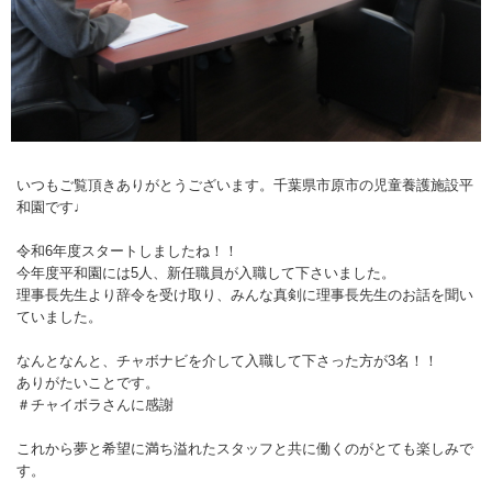
いつもご覧頂きありがとうございます。千葉県市原市の児童養護施設平
和園です♩
令和6年度スタートしましたね！！
今年度平和園には5人、新任職員が入職して下さいました。
理事長先生より辞令を受け取り、みんな真剣に理事長先生のお話を聞い
ていました。
なんとなんと、チャボナビを介して入職して下さった方が3名！！
ありがたいことです。
＃チャイボラさんに感謝
これから夢と希望に満ち溢れたスタッフと共に働くのがとても楽しみで
す。