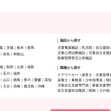
施設から探す
葉
茨城
栃木
群馬
児童養護施設
乳児院
自立援助
児童心理治療施設
児童自立支援
奈良
和歌山
医療型障害児入所施設
城
秋田
山形
福島
職種から探す
石川
福井
ケアワーカー（保育士・児童指導
山口
徳島
香川
愛媛
高知
栄養士
事務員
少年指導員
指
児童自立支援専門員
家庭支援専
大分
宮崎
鹿児島
沖縄
自立支援担当職員
医師
その他