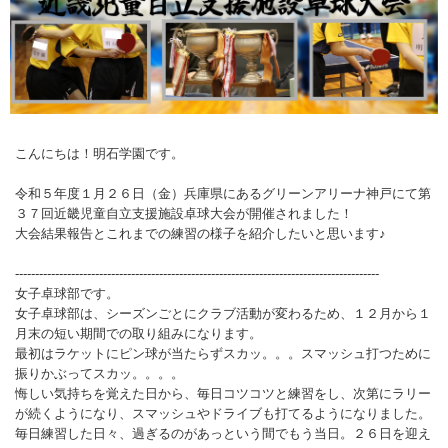
こんにちは！明石学園です。
令和５年度１月２６日（金）兵庫県にあるグリーンアリーナ神戸にて第
３７回近畿児童自立支援施設卓球大会が開催されました！
大会結果報告とこれまでの練習の様子を紹介したいと思います♪
-------------------------------------------------------------------------------------------
女子卓球部です。
女子卓球部は、シーズンごとにクラブ活動が変わるため、１２月から１
月末の短い期間での取り組みになります。
最初はラケットにピン球が当たらずスカッ。。。スマッシュ打つために
振りかぶってスカッ。。。。
悔しい気持ちを覚えた日から、毎日コツコツと練習をし、次第にラリー
が続くようになり、スマッシュやドライブも打てるようになりました。
毎日練習した日々、過ぎるのがあっという間でもう当日。２６日を迎え