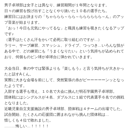
男子卓球部は女子とは異なり、練習期間が１年間となります。
日々の練習を投げ出すことなくやり抜いた１０名の選手たち。
練習日にはお決まりの「ちゃららら～らら～らららららら～ん」のアッ
プ音楽が始まります。
「おっ！今日も元気にやってるな」と職員も練習を覗きたくなるアップ
です♪
（選手はたくさん汗をかいて必死に取り組むのですが…）
ラリー、サーブ練習、スマッシュ、ドライブ、つっつき…いろんな技が
ある中で、どの練習にも『うまくなりたい』という気持ちが込められて
おり、何個ものピン球が卓球台に弾かれていきます。
大会当日、車の中では緊張よりも『楽しもう』と言う気持ちが大きかっ
たと話すAくん。
実際に大きな会場を前にして、突然緊張の糸がピーーーーーンッとなっ
たようです。
入部する選手も増え、１０名で大会に挑んだ明石学園男子卓球部。
団体戦にはシングルスが４名、ダブルスに１組で代表選手６名での挑戦
となりました。
近畿児童自立支援施設の男子卓球部、団体戦は４チームの出場でした。
試合開始、たくさんの応援団に囲まれながら挑んだ団体戦は…
惜しくも４位で敗れました。
………悔しい…！！！！！