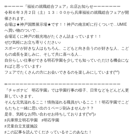
✏ーーーー『福祉の就職総合フェア』出店お知らせーーーーーーー
令和６年３月２日（土）１３：００から兵庫福祉の就職総合フェアが開
催されます。
会場は★神戸国際展示場★です！！神戸の南京町に行くついで…UMIE
へ買い物のついで…
会場近くに神戸の観光地がたくさん詰まっています！！
ぜひ気軽にお立ち寄りください♪
スポーツが好きな人はもちろん、こどもと向き合うのが好きな人、こど
もの成長を楽しみに、そして共に喜べる人…
自分らしい仕事ができる明石学園を少しでも知っていただける機会にな
ればと思っています♪
フェアでたくさんの方にお会いできるのを楽しみにしています(^^)
✏ーーーーーーーーーーーーーーーーーーーーーーーーーーーーー
『チャボナビ 明石学園』では学園行事の様子、日常などをどんどん更
新していきます。
そんな元気溢れるここ！情熱溢れる職員がいるここ！！明石学園でこど
もたちと一緒に思い出の１ページ刻みませんか？？
是非、気軽なお問い合わせお待ちしております(^o^)♪
♯兵庫県立明石学園 ♯明石学園
♯児童自立支援施設
♯この記事を読んでくださっているそこのあなた！