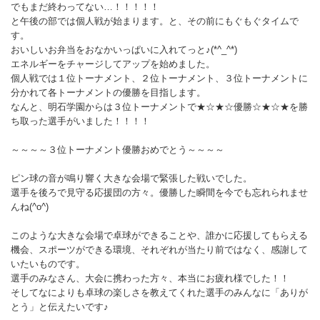
でもまだ終わってない…！！！！！
と午後の部では個人戦が始まります。と、その前にもぐもぐタイムで
す。
おいしいお弁当をおなかいっぱいに入れてっと♪(*^_^*)
エネルギーをチャージしてアップを始めました。
個人戦では１位トーナメント、２位トーナメント、３位トーナメントに
分かれて各トーナメントの優勝を目指します。
なんと、明石学園からは３位トーナメントで★☆★☆優勝☆★☆★を勝
ち取った選手がいました！！！！
～～～～３位トーナメント優勝おめでとう～～～～
ピン球の音が鳴り響く大きな会場で緊張した戦いでした。
選手を後ろで見守る応援団の方々。優勝した瞬間を今でも忘れられませ
んね(^o^)
このような大きな会場で卓球ができることや、誰かに応援してもらえる
機会、スポーツができる環境、それぞれが当たり前ではなく、感謝して
いたいものです。
選手のみなさん、大会に携わった方々、本当にお疲れ様でした！！
そしてなによりも卓球の楽しさを教えてくれた選手のみんなに「ありが
とう」と伝えたいです♪