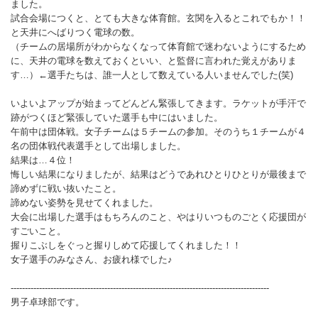
ました。
試合会場につくと、とても大きな体育館。玄関を入るとこれでもか！！
と天井にへばりつく電球の数。
（チームの居場所がわからなくなって体育館で迷わないようにするため
に、天井の電球を数えておくといい、と監督に言われた覚えがありま
す…）←選手たちは、誰一人として数えている人いませんでした(笑)
いよいよアップが始まってどんどん緊張してきます。ラケットが手汗で
跡がつくほど緊張していた選手も中にはいました。
午前中は団体戦。女子チームは５チームの参加。そのうち１チームが４
名の団体戦代表選手として出場しました。
結果は…４位！
悔しい結果になりましたが、結果はどうであれひとりひとりが最後まで
諦めずに戦い抜いたこと。
諦めない姿勢を見せてくれました。
大会に出場した選手はもちろんのこと、やはりいつものごとく応援団が
すごいこと。
握りこぶしをぐっと握りしめて応援してくれました！！
女子選手のみなさん、お疲れ様でした♪
-------------------------------------------------------------------------------------------
男子卓球部です。