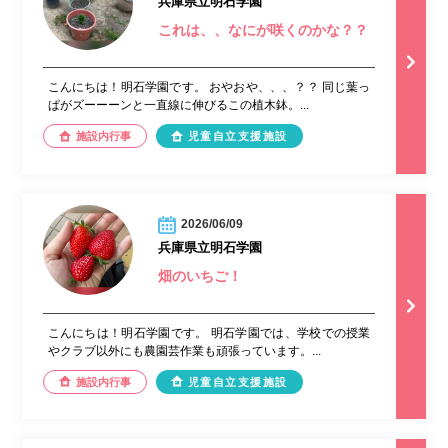
兵庫県立明石学園
これは、、なにが咲くのかな？？
こんにちは！明石学園です。 おやおや、、、？？ 同じ葉っ
ぱがズーーーンと一直線に伸びるこの植木鉢。...
施設内行事
児童自立支援施設
2026/06/09
兵庫県立明石学園
畑のいちご！
こんにちは！明石学園です。 明石学園では、学校での授業
やクラブ以外にも農園芸作業も頑張っています。...
施設内行事
児童自立支援施設