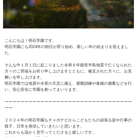
こんにちは！明石学園です。
明石学園にも2024年の朝日が昇り始め、新しい年の始まりを迎えまし
た。
そんな中１月１日に起こりました令和６年能登半島地震で亡くなられた
方々のご冥福をお祈り申し上げますとともに、被災された方々に、お見
舞いを申し上げます。
明石学園では地震や水害の天災に備え、避難訓練や食糧の備蓄などを行
い、安心安全に学園を創ってまいります。
ーーーーーーーーーーーーーーーーーーーーーーーーーーーーーーーー
ーー
２０２４年の明石学園もチャボナビからこどもたちの頑張る姿や行事の
様子、日常を発信していきたいと思います。
これからも温かく見守ってくださると嬉しいです。