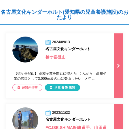
名古屋文化キンダーホルト(愛知県の児童養護施設)のお
たより
2024/09/13
名古屋文化キンダーホルト
槍ケ岳登山
【槍ケ岳登山】 高校卒業を間近に控えたTくんから「高校卒
業の節目として3,000ｍ級の山に登山したい」と申...
施設内行事
児童養護施設
2023/11/22
名古屋文化キンダーホルト
FC.ISE-SHIMA飯嶋選手、山田選