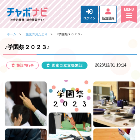
ログイン
新規登録
ホーム
施設のおたより
♪学園祭２０２３♪
♪学園祭２０２３♪
2023/12/01 19:14
施設内行事
児童自立支援施設