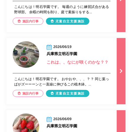
こんにちは！明石学園です。 毎週のように練習試合がある
野球部。 余暇の時間を削り、庭で素振りをする...
施設内行事
児童自立支援施設
2026/06/19
兵庫県立明石学園
これは、、なにが咲くのかな？？
こんにちは！明石学園です。 おやおや、、、？？ 同じ葉っ
ぱがズーーーンと一直線に伸びるこの植木鉢。...
施設内行事
児童自立支援施設
2026/06/09
兵庫県立明石学園