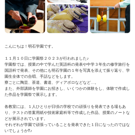
こんにちは！明石学園です。
１１月１０日に学園祭２０２３が行われました♪
学園祭では、授業の中で学んだ英語科の発表や中学３年生の修学旅行を
国語科で発表、その他にも明石学園の１年を写真を添えて振り返り、学
園生全体での合唱、手話などをします。
寮ごとに陶芸、茶道、書道、ディアボロなどなど…。
また、外部講師を学園にお招きし、いくつかの体験をし、体験で作成し
た作品を学園祭で展示します。
各教室には、１人ひとりが日頃の学校での頑張りを発表できる場もあ
り、テストの答案用紙や技術家庭科等で作成した作品、授業のノートな
どが展示されています。
それぞれが学園で頑張っていることを発表できた１日になったのではな
いでしょうか⁇♪