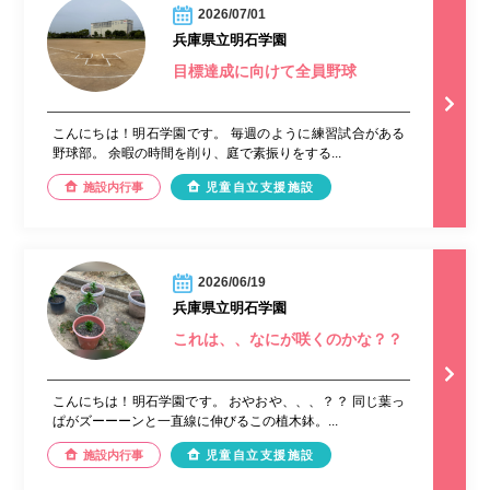
2026/07/01
兵庫県立明石学園
目標達成に向けて全員野球
こんにちは！明石学園です。 毎週のように練習試合がある
野球部。 余暇の時間を削り、庭で素振りをする...
施設内行事
児童自立支援施設
2026/06/19
兵庫県立明石学園
これは、、なにが咲くのかな？？
こんにちは！明石学園です。 おやおや、、、？？ 同じ葉っ
ぱがズーーーンと一直線に伸びるこの植木鉢。...
施設内行事
児童自立支援施設