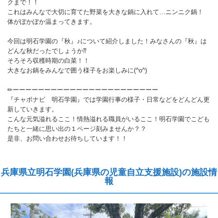
クまで！！
これはみんなで大切に育てた野菜を大きな鍋に入れて…ニンニク鍋！
体がぽかぽか温まってきます。
今回は明石学園の『秋』♪について紹介しました！みなさんの『秋』は
どんな秋だったでしょうか⁇
そろそろ収穫時期の白菜！！
大きなお鍋をみんなで囲う様子をお楽しみに(^o^)
✏ーーーーーーーーーーーーーーーーーーーーーーー
『チャボナビ 明石学園』では学園行事の様子・日常などをどんどん更
新していきます。
こんな元気溢れるここ！情熱溢れる職員がいるここ！明石学園でこども
たちと一緒に思い出の１ページ刻みませんか？？
是非、お問い合わせお待ちしています！！
兵庫県立明石学園(兵庫県の児童自立支援施設)の施設情
報