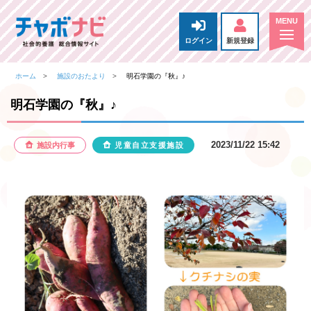
ログイン
新規登録
ホーム
施設のおたより
明石学園の『秋』♪
明石学園の『秋』♪
2023/11/22 15:42
施設内行事
児童自立支援施設