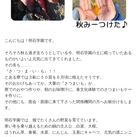
こんにちは！明石学園です。
そろそろ秋も過ぎ去ろうとしている今、明石学園の土に眠っていたある
ものがいよいよ元気に出てきてくれました。
その名も………
『さ・つ・ま・い・も』！！
とある寮では３畝に５０苗を６月頃に植えたそうです。
そのおかげもあってか、大量の『さつまいも』が…
寮でのおやつ作りや、朝のお味噌汁に。食文化体験でのさつまいもケー
キ作りに。
その他にも、面会・面接に来て下さった関係機関の方へお裾分けをしま
す。
明石学園では、畑でたくさんの野菜を育てています。
寒い冬を乗り越えるための鍋の主人公…白菜、大根。
ほうれん草、春菊、水菜、にんじん…玉葱にキャベツ、元気の源ニンニ