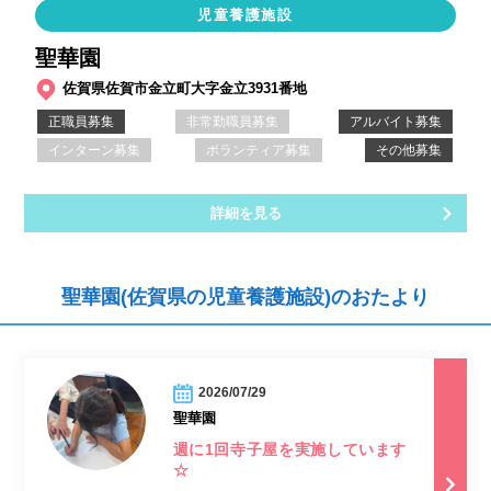
児童養護施設
聖華園
佐賀県佐賀市金立町大字金立3931番地
正職員募集
非常勤職員募集
アルバイト募集
インターン募集
ボランティア募集
その他募集
詳細を見る
聖華園(佐賀県の児童養護施設)のおたより
2026/07/29
聖華園
週に1回寺子屋を実施しています
☆