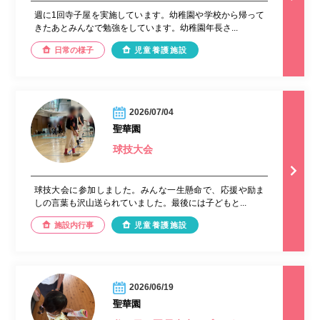
週に1回寺子屋を実施しています。幼稚園や学校から帰って
きたあとみんなで勉強をしています。幼稚園年長さ...
日常の様子
児童養護施設
2026/07/04
聖華園
球技大会
球技大会に参加しました。みんな一生懸命で、応援や励ま
しの言葉も沢山送られていました。最後には子どもと...
施設内行事
児童養護施設
2026/06/19
聖華園