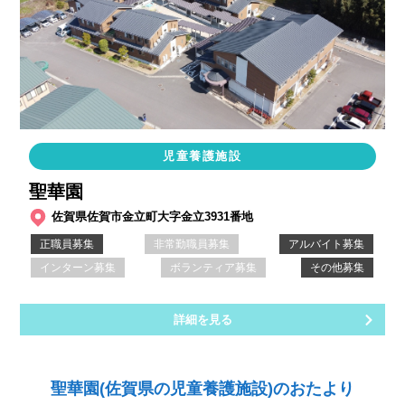
児童養護施設
聖華園
佐賀県佐賀市金立町大字金立3931番地
正職員募集
非常勤職員募集
アルバイト募集
インターン募集
ボランティア募集
その他募集
詳細を見る
聖華園(佐賀県の児童養護施設)のおたより