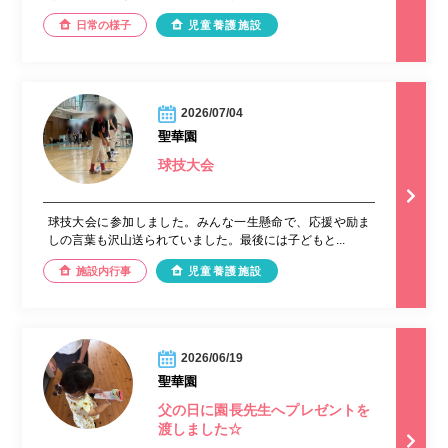
日常の様子
児童養護施設
2026/07/04
聖華園
球技大会
球技大会に参加しました。みんな一生懸命で、応援や励ま
しの言葉も沢山送られていました。最後には子どもと...
施設内行事
児童養護施設
2026/06/19
聖華園
父の日に園長先生へプレゼントを
渡しました☆