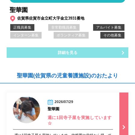
聖華園
佐賀県佐賀市金立町大字金立3931番地
正職員募集
非常勤職員募集
アルバイト募集
インターン募集
ボランティア募集
その他募集
詳細を見る
聖華園(佐賀県の児童養護施設)のおたより
2026/07/29
聖華園
週に1回寺子屋を実施しています
☆