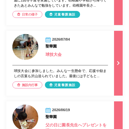
週に1回寺子屋を実施しています。幼稚園や学校から帰って
きたあとみんなで勉強をしています。幼稚園年長さ...
日常の様子
児童養護施設
2026/07/04
聖華園
球技大会
球技大会に参加しました。みんな一生懸命で、応援や励ま
しの言葉も沢山送られていました。最後には子どもと...
施設内行事
児童養護施設
2026/06/19
聖華園
父の日に園長先生へプレゼントを