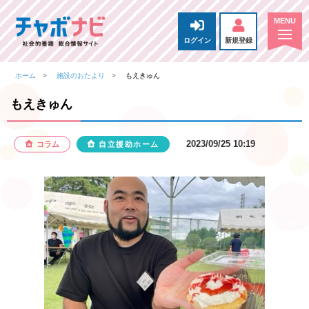
ログイン
新規登録
ホーム
施設のおたより
もえきゅん
もえきゅん
2023/09/25 10:19
コラム
自立援助ホーム