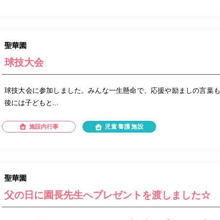
聖華園
球技大会
球技大会に参加しました。みんな一生懸命で、応援や励ましの言葉
後には子どもと...
施設内行事
児童養護施設
聖華園
父の日に園長先生へプレゼントを渡しました☆