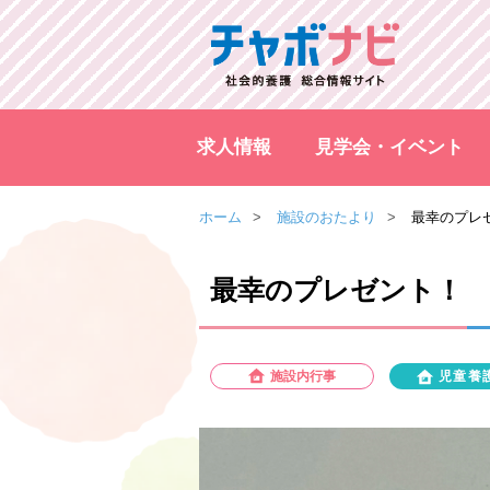
求人情報
見学会・イベント
ホーム
施設のおたより
最幸のプレ
最幸のプレゼント！
施設内行事
児童養