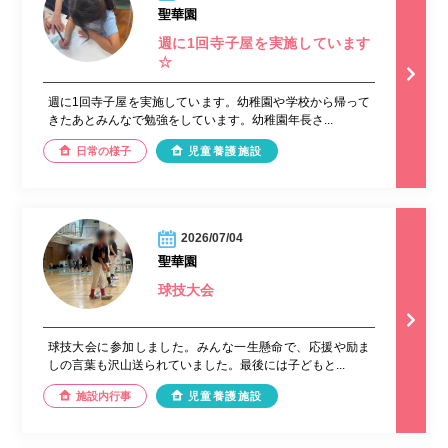
聖華園
週に1回寺子屋を実施しています
☆
週に1回寺子屋を実施しています。幼稚園や学校から帰って
きたあとみんなで勉強をしています。幼稚園年長さ...
日常の様子
児童養護施設
2026/07/04
聖華園
球技大会
球技大会に参加しました。みんな一生懸命で、応援や励ま
しの言葉も沢山送られていました。最後には子どもと...
施設内行事
児童養護施設