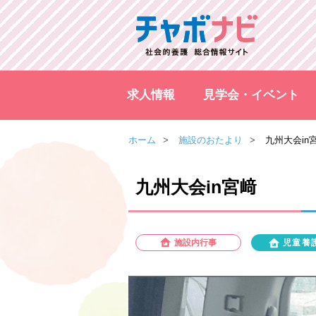
求人情報
見学会・イベント
ホーム
施設のおたより
九州大会in
九州大会in宮﨑
施設内行事
児童養